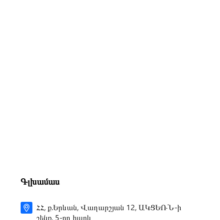
Գլխամաս
ՀՀ, ք.Երևան, Վաղարշյան 12, ԱԿՑԵՌՆ-ի
շենք, 5-րդ հարկ